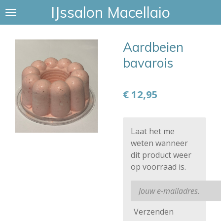
IJssalon Macellaio
Ga
direct
naar
Aardbeien
de
hoofdinhoud
bavarois
€ 12,95
Laat het me
weten wanneer
dit product weer
op voorraad is.
Verzenden