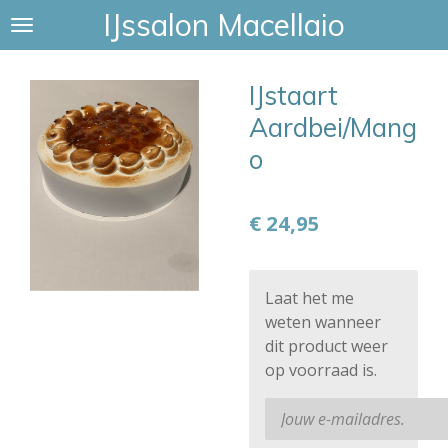
IJssalon Macellaio
Ga
direct
naar
IJstaart
de
hoofdinhoud
Aardbei/Mang
o
€ 24,95
Laat het me
weten wanneer
dit product weer
op voorraad is.