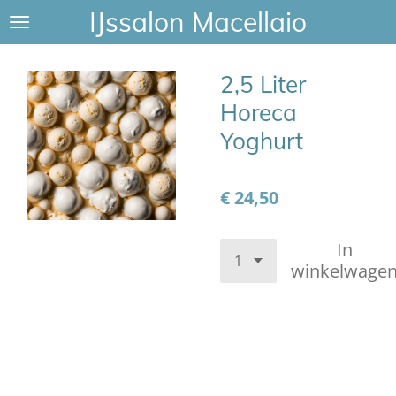
IJssalon Macellaio
Ga
direct
naar
2,5 Liter
de
hoofdinhoud
Horeca
Yoghurt
€ 24,50
In
winkelwage